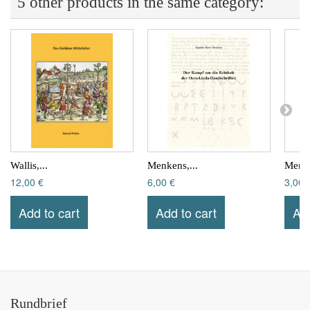
5 other products in the same category:
Wallis,...
Menkens,...
Menke
12,00 €
6,00 €
3,00 
Add to cart
Add to cart
Add
Rundbrief