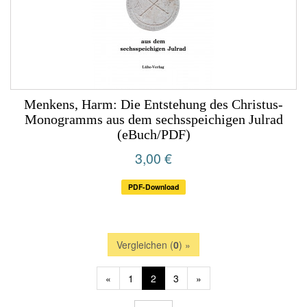
Menkens, Harm: Die Entstehung des Christus-
Monogramms aus dem sechsspeichigen Julrad
(eBuch/PDF)
3,00 €
PDF-Download
Vergleichen (
0
) »
«
1
2
3
»