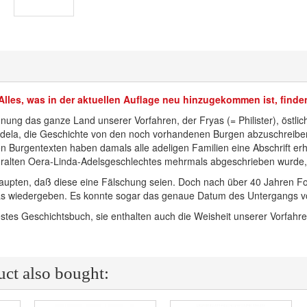
Alles, was in der aktuellen Auflage neu hinzugekommen ist, find
hnung das ganze Land unserer Vorfahren, der Fryas (= Philister), östli
dela, die Geschichte von den noch vorhandenen Burgen abzuschreiben,
n Burgentexten haben damals alle adeligen Familien eine Abschrift erhal
 uralten Oera-Linda-Adelsgeschlechtes mehrmals abgeschrieben wurde, u
aupten, daß diese eine Fälschung seien. Doch nach über 40 Jahren Fo
as wiedergeben. Es konnte sogar das genaue Datum des Untergangs von A
stes Geschichtsbuch, sie enthalten auch die Weisheit unserer Vorfahre
ct also bought: