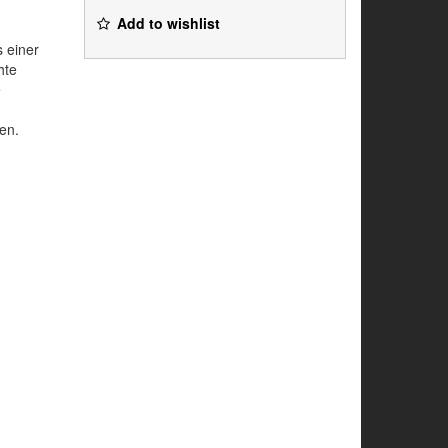
Add to wishlist
 einer
hte
e
en.