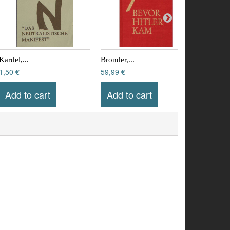
Kardel,...
Bronder,...
Behrens,
1,50 €
59,99 €
9,99 €
Add to cart
Add to cart
Add t