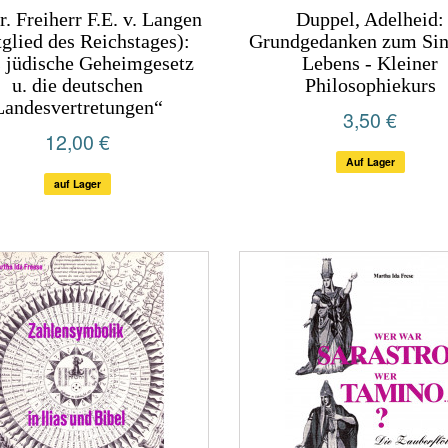
ur. Freiherr F.E. v. Langen
Duppel, Adelheid:
glied des Reichstages):
Grundgedanken zum Sin
 jüdische Geheimgesetz
Lebens - Kleiner
u. die deutschen
Philosophiekurs
Landesvertretungen“
3,50 €
12,00 €
Auf Lager
auf Lager