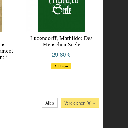
:
Ludendorff, Mathilde: Des
sus
Menschen Seele
tament
29,80 €
nt“
Auf Lager
Alles
Vergleichen (
0
) »