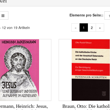
kel
Elemente pro Seite::
- 12 von 19 Artikeln
«
1
2
»
rmann, Heinrich: Jesus,
Braun, Otto: Die kathol