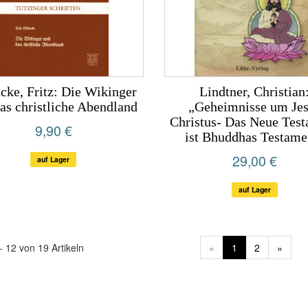
ke, Fritz: Die Wikinger
Lindtner, Christian
as christliche Abendland
„Geheimnisse um Je
Christus- Das Neue Tes
9,90 €
ist Bhuddhas Testame
29,00 €
auf Lager
auf Lager
- 12 von 19 Artikeln
«
1
2
»