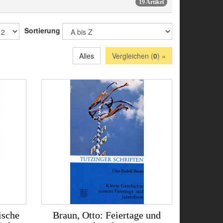
19 Artikel
Sortierung
Alles
Vergleichen (
0
) »
ische
Braun, Otto: Feiertage und