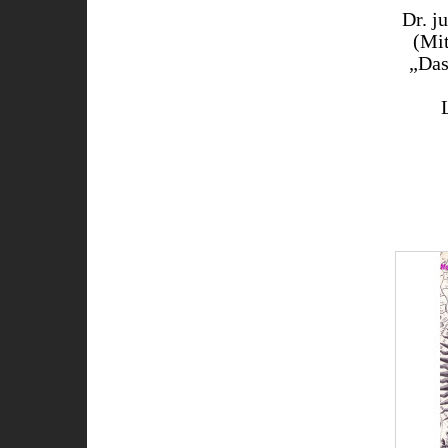
Dr. j
(Mit
„Das