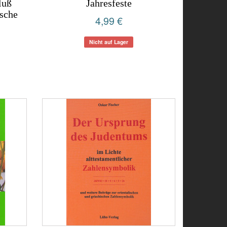
luß
Jahresfeste
tsche
4,99 €
Nicht auf Lager